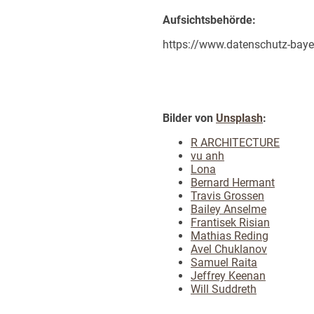
Aufsichtsbehörde:
https://www.datenschutz-baye
Bilder von
Unsplash
:
R ARCHITECTURE
vu anh
Lona
Bernard Hermant
Travis Grossen
Bailey Anselme
Frantisek Risian
Mathias Reding
Avel Chuklanov
Samuel Raita
Jeffrey Keenan
Will Suddreth